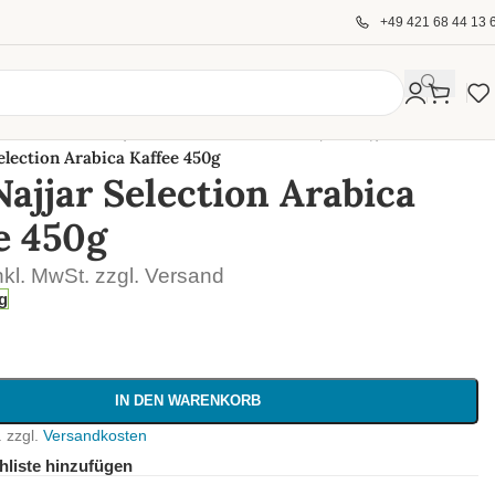
+49 421 68 44 13 
, Tee & Getränke
/
Kaffee & Kondensmilch (Kahve)
/
election Arabica Kaffee 450g
Najjar Selection Arabica
e 450g
nkl. MwSt. zzgl. Versand
g
IN DEN WARENKORB
.
zzgl.
Versandkosten
liste hinzufügen