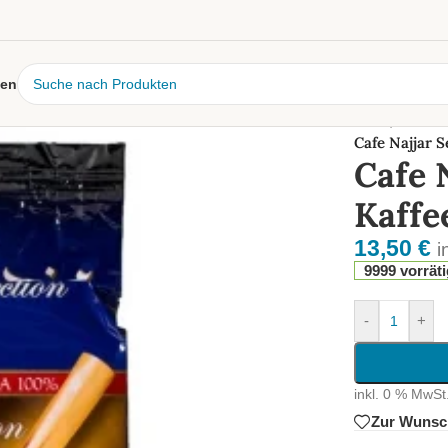
ien
Start
/
Kaffee
Cafe Najjar S
Cafe 
Kaffe
13,50
€
i
9999 vorräti
-
+
inkl. 0 % MwSt
Zur Wunsch