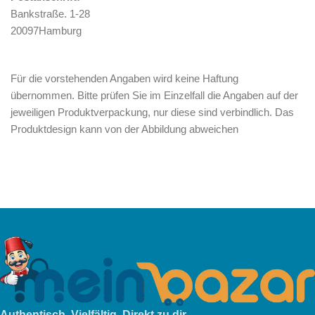
Bankstraße. 1-28
20097Hamburg
Für die vorstehenden Angaben wird keine Haftung
übernommen. Bitte prüfen Sie im Einzelfall die Angaben auf der
jeweiligen Produktverpackung, nur diese sind verbindlich. Das
Produktdesign kann von der Abbildung abweichen
Authentisch. Vielfältig. Direkt zu dir.