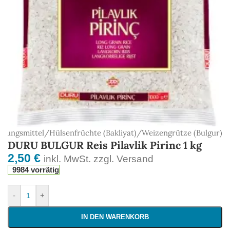
hrungsmittel
/
Hülsenfrüchte (Bakliyat)
/
Weizengrütze (Bulgur)
DURU BULGUR Reis Pilavlik Pirinc 1 kg
2,50
€
inkl. MwSt. zzgl. Versand
9984 vorrätig
-
+
IN DEN WARENKORB