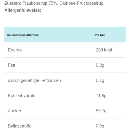
Zutaten:
Traubensirup 75%, Glukose-Fructosesirup.
Allergenhinweise:
Durchschnittliche Nährwerte:
Pro 100g
Energie
289 kcal
Fett
0,3g
davon gesättigte Fettsäuren
0,1g
Kohlenhydrate
71,8g
Zucker
59,7g
Ballaststoffe
0,0g