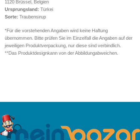
1120 Brüssel, Belgien
Ursprungsland:
Türkei
Sorte:
Traubensirup
*Für die vorstehenden Angaben wird keine Haftung
übernommen. Bitte prüfen Sie im Einzelfall die Angaben auf der
jeweiligen Produktverpackung, nur diese sind verbindlich.
**Das Produktdesignkann von der Abbildungabweichen.